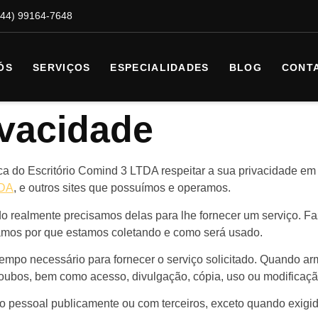
(44) 99164-7648
ÓS
SERVIÇOS
ESPECIALIDADES
BLOG
CONT
ivacidade
tica do Escritório Comind 3 LTDA respeitar a sua privacidade e
TDA
, e outros sites que possuímos e operamos.
 realmente precisamos delas para lhe fornecer um serviço. Faz
mos por que estamos coletando e como será usado.
tempo necessário para fornecer o serviço solicitado. Quando 
e roubos, bem como acesso, divulgação, cópia, uso ou modificaç
 pessoal publicamente ou com terceiros, exceto quando exigido