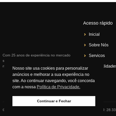
Acesso rápido
Inicial
Sobre Nós
Com 25 anos de experiência no mercado
Serviços
somos referência em serviços contábeis
na região.
Especialidade
Nosso site usa cookies para personalizar
anúncios e melhorar a sua experiência no
Blog
site. Ao continuar navegando, você concorda
com a nossa
Política de Privacidade.
Contato
Continuar e Fechar
© 2026 All rights reserved​ – Escritório Comind 3 LTDA – CNPJ: 28.